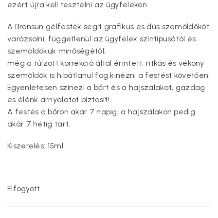
ezért újra kell tesztelni az ügyfeleken.
A Bronsun gélfesték segít grafikus és dús szemöldököt
varázsolni, függetlenül az ügyfelek színtípusától és
szemöldökük minőségétől;
még a túlzott korrekció által érintett, ritkás és vékony
szemöldök is hibátlanul fog kinézni a festést követően.
Egyenletesen színezi a bőrt és a hajszálakat, gazdag
és élénk árnyalatot biztosít!
A festés a bőrön akár 7 napig, a hajszálakon pedig
akár 7 hétig tart.
Kiszerelés: 15ml
Elfogyott