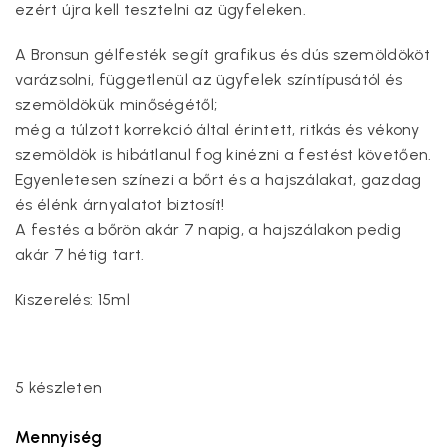
ezért újra kell tesztelni az ügyfeleken.
A Bronsun gélfesték segít grafikus és dús szemöldököt
varázsolni, függetlenül az ügyfelek színtípusától és
szemöldökük minőségétől;
még a túlzott korrekció által érintett, ritkás és vékony
szemöldök is hibátlanul fog kinézni a festést követően.
Egyenletesen színezi a bőrt és a hajszálakat, gazdag
és élénk árnyalatot biztosít!
A festés a bőrön akár 7 napig, a hajszálakon pedig
akár 7 hétig tart.
Kiszerelés: 15ml
5 készleten
Mennyiség